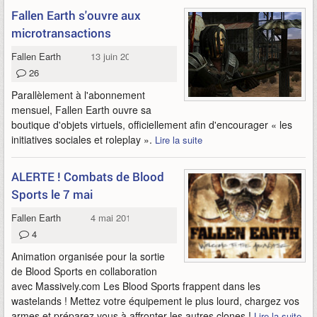
Fallen Earth s'ouvre aux
microtransactions
Fallen Earth
13 juin 2010
26
Parallèlement à l'abonnement
mensuel, Fallen Earth ouvre sa
boutique d'objets virtuels, officiellement afin d'encourager « les
initiatives sociales et roleplay ».
Lire la suite
ALERTE ! Combats de Blood
Sports le 7 mai
Fallen Earth
4 mai 2010
4
Animation organisée pour la sortie
de Blood Sports en collaboration
avec Massively.com Les Blood Sports frappent dans les
wastelands ! Mettez votre équipement le plus lourd, chargez vos
armes et préparez vous à affronter les autres clones !
Lire la suite