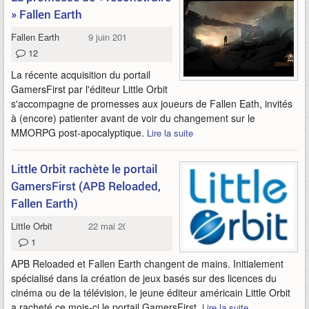
» Fallen Earth
Fallen Earth
9 juin 2018
12
La récente acquisition du portail
GamersFirst par l'éditeur Little Orbit
s'accompagne de promesses aux joueurs de Fallen Eath, invités
à (encore) patienter avant de voir du changement sur le
MMORPG post-apocalyptique.
Lire la suite
Little Orbit rachète le portail
GamersFirst (APB Reloaded,
Fallen Earth)
Little Orbit
22 mai 2018
1
APB Reloaded et Fallen Earth changent de mains. Initialement
spécialisé dans la création de jeux basés sur des licences du
cinéma ou de la télévision, le jeune éditeur américain Little Orbit
a racheté ce mois-ci le portail GamersFirst.
Lire la suite