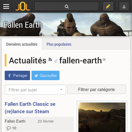
Fallen Earth
Dernières actualités
Plus populaires
Actualités
fallen-earth
Partager
Gazouiller
Filtrer par catégorie
Filtrer par sujet
Fallen Earth Classic se
(re)lance sur Steam
Fallen Earth
23 février 2022
10