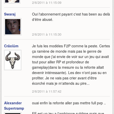
2/6/2011 à 11:15:09
Swaraj
Oui l'abonnement payant c'est has been au delà
d'être abusé.
2/6/2011 à 11:15:30
Cräxiüm
Je fuis les modèles F2P comme la peste. Certes
ça ramène de monde mais pas le genre de
monde que j'ai envie de voir sur un jeu qui avait
tout pour allier RP et profondeur de
gameplay(dans la mesure ou la refonte allait
devenir intéressante). Les dev n'ont pas su en
profiter. Je ne vais pas crier avant d'être
écorché mais je m'attends au pire...
2/6/2011 à 11:57:42
Alexander
ouai enfin la refonte aller pas mettre full pvp ..
Supertramp
FE est un jeu a l'ambiance sublime mais que