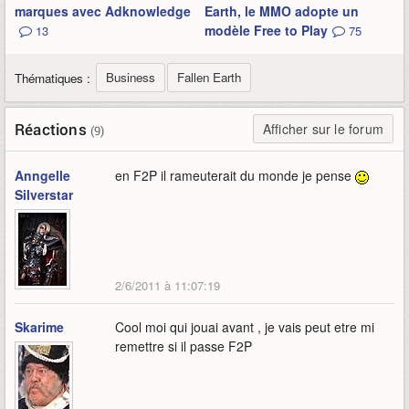
marques avec Adknowledge
Earth, le MMO adopte un
modèle Free to Play
13
75
Business
Fallen Earth
Thématiques :
Réactions
Afficher sur le forum
(9)
Anngelle
en F2P il rameuterait du monde je pense
Silverstar
2/6/2011 à 11:07:19
Skarime
Cool moi qui jouai avant , je vais peut etre mi
remettre si il passe F2P