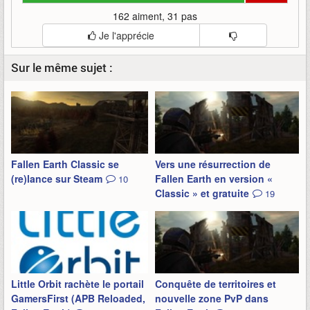
162 aiment, 31 pas
Je l'apprécie
Sur le même sujet :
Fallen Earth Classic se
Vers une résurrection de
(re)lance sur Steam
Fallen Earth en version «
10
Classic » et gratuite
19
Little Orbit rachète le portail
Conquête de territoires et
GamersFirst (APB Reloaded,
nouvelle zone PvP dans