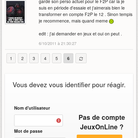
gardé son perso actuel pour le F2P car la je
suis en période d'essaie et j'aimerais bien le
transformer en compte F2P le 12 . Sinon tempis
je recommence, mais quand meme
edit : j'ai demander en jeux et oui on peut .
6/10/2011 à 21:30:27
1
2
3
4
5
6
Vous devez vous identifier pour réagir.
Nom d'utilisateur
Pas de compte
JeuxOnLine ?
Mot de passe