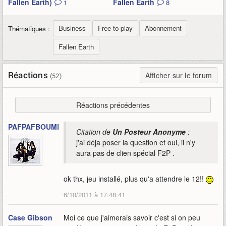
Fallen Earth)
Fallen Earth
1
8
Business
Free to play
Abonnement
Thématiques :
Fallen Earth
Réactions
Afficher sur le forum
(52)
Réactions précédentes
PAFPAFBOUMBOUM
Citation de
Un Posteur Anonyme
:
j'ai déja poser la question et oui, il n'y
aura pas de clien spécial F2P .
ok thx, jeu installé, plus qu'a attendre le 12!!
6/10/2011 à 17:48:41
Case Gibson
Moi ce que j'aimerais savoir c'est si on peu