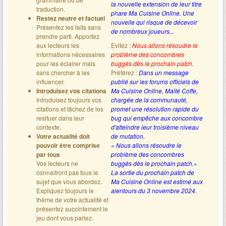
la nouvelle extension de leur titre
traduction.
phare Ma Cuisine Online. Une
Restez neutre et factuel
nouvelle qui risque de décevoir
Présentez les faits sans
de nombreux joueurs...
prendre parti. Apportez
aux lecteurs les
Evitez :
Nous allons résoudre le
informations nécessaires
problème des concombres
pour les éclairer mais
buggés dès le prochain patch.
sans chercher à les
Préférez :
Dans un message
influencer.
publié sur les forums officiels de
Introduisez vos citations
Ma Cuisine Online, Maité Coffe,
Introduisez toujours vos
chargée de la communauté,
citations et tâchez de les
promet une résolution rapide du
resituer dans leur
bug qui empêche aux concombre
contexte.
d'atteindre leur troisième niveau
Votre actualité doit
de mutation.
pouvoir être comprise
« Nous allons résoudre le
par tous
problème des concombres
Vos lecteurs ne
buggés dès le prochain patch.»
connaitront pas tous le
La sortie du prochain patch de
sujet que vous abordez.
Ma Cuisine Online est estimé aux
Expliquez toujours le
alentours du 3 novembre 2024.
thème de votre actualité et
présentez succintement le
jeu dont vous parlez.