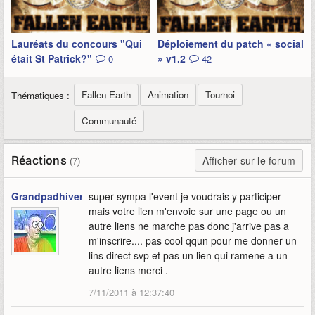
Lauréats du concours "Qui
Déploiement du patch « social
était St Patrick?"
» v1.2
0
42
Fallen Earth
Animation
Tournoi
Thématiques :
Communauté
Réactions
Afficher sur le forum
(7)
Grandpadhiver
super sympa l'event je voudrais y participer
mais votre lien m'envoie sur une page ou un
autre liens ne marche pas donc j'arrive pas a
m'inscrire.... pas cool qqun pour me donner un
lins direct svp et pas un lien qui ramene a un
autre liens merci .
7/11/2011 à 12:37:40