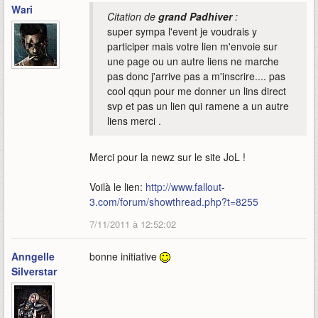
Wari
Citation de
grand Padhiver
:
super sympa l'event je voudrais y
participer mais votre lien m'envoie sur
une page ou un autre liens ne marche
pas donc j'arrive pas a m'inscrire.... pas
cool qqun pour me donner un lins direct
svp et pas un lien qui ramene a un autre
liens merci .
Merci pour la newz sur le site JoL !
Voilà le lien:
http://www.fallout-
3.com/forum/showthread.php?t=8255
7/11/2011 à 12:52:02
Anngelle
bonne initiative
Silverstar