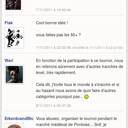
7/11/2011 à 19:46:44
Flak
Cool bonne idée !
vous faites pas les 50+ ?
7/11/2011 à 22:03:56
(modifié le 7/11/2011 à 22:03:56)
Wari
En fonction de la participation à ce tournoi, nous
en referons sûrement avec d'autres tranches de
level, très rapidement.
Cela dit, j'invite tous le monde à s'inscrire et si
au hasard nous avons de quoi faire d'autres
catégories pourquoi pas...
8/11/2011 à 00:47:36
ErkenbrandBloodsblad
Vous abusez, organiser le tournoi pendant le
marché médiéval de Pontoise... Snif, je